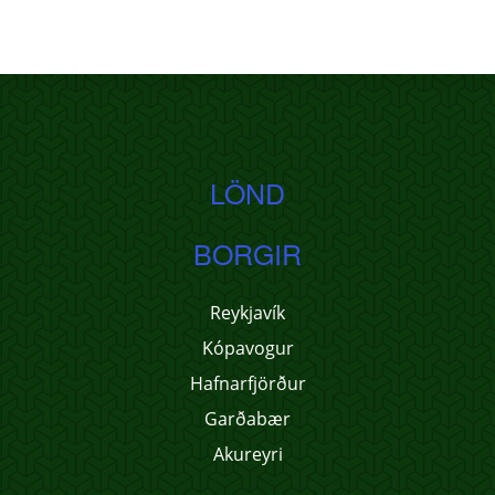
LÖND
BORGIR
Reykjavík
Kópavogur
Hafnarfjörður
Garðabær
Akureyri