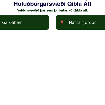
Höfuðborgarsvæði Qibla Átt
Veldu svæðið þar sem þú leitar að Qibla átt.
Garðabær
Hafnarfjörður