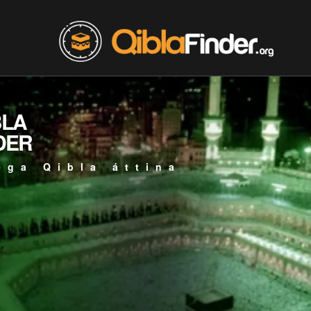
BLA
DER
ega Qibla áttina