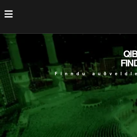
QI
FIN
Finndu auðveldl