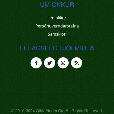
UM OKKUR
Um okkur
Persónuverndarstefna
Samskipti
FÉLAGSLEG FJÖLMIÐLA
© 2019-2024 QiblaFinder.Org|All Rights Reserved.