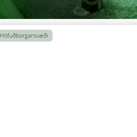
Höfuðborgarsvæði