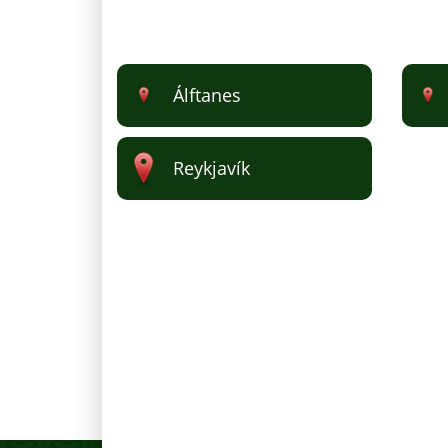
Álftanes
Reykjavík