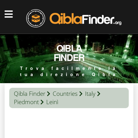
QIBLA
FINDER
Trova facilmente la
tua direzione Qibla
Qibla Finder
Countries
Italy
Piedmont
Leinì