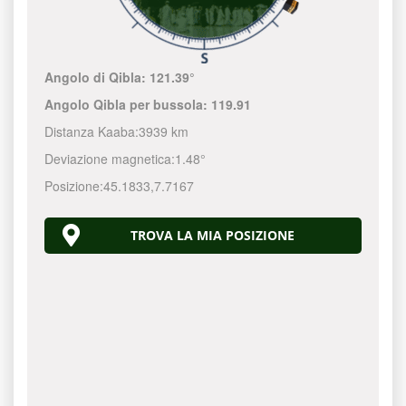
Angolo di Qibla:
121.39°
Angolo Qibla per bussola:
119.91
Distanza Kaaba:
3939 km
Deviazione magnetica:
1.48°
Posizione:
45.1833
,
7.7167
TROVA LA MIA POSIZIONE