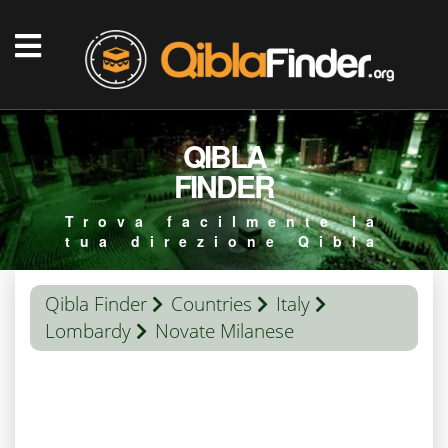
QIBLA
FINDER
Trova facilmente la
tua direzione Qibla
Qibla Finder
Countries
Italy
Lombardy
Novate Milanese