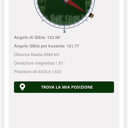
Angolo di Qibla:
123.58°
Angolo Qibla per bussola:
121.77
Distanza Kaaba:
3866 km
Deviazione magnetica:
1.81°
Posizione:
45.5333
,
9.1333
TROVA LA MIA POSIZIONE