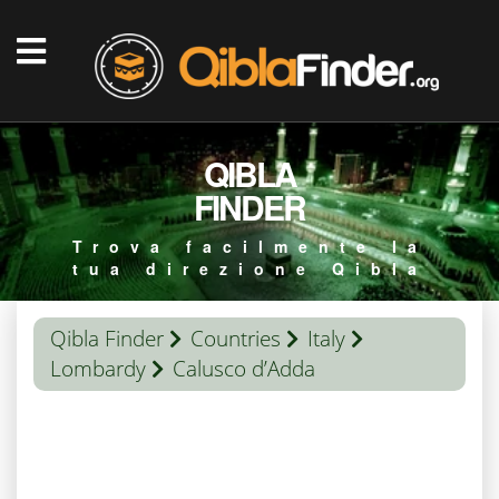
QIBLA
FINDER
Trova facilmente la
tua direzione Qibla
Qibla Finder
Countries
Italy
Lombardy
Calusco d’Adda