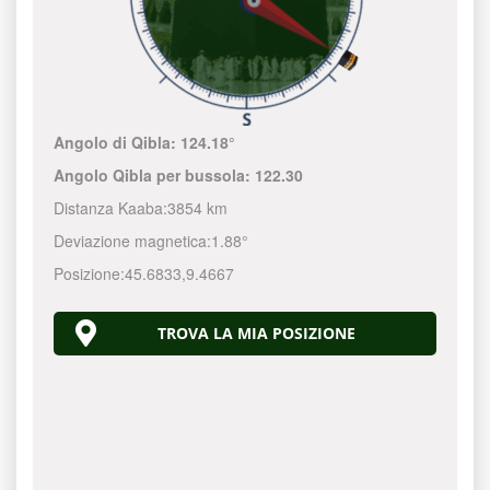
Angolo di Qibla:
124.18°
Angolo Qibla per bussola:
122.30
Distanza Kaaba:
3854 km
Deviazione magnetica:
1.88°
Posizione:
45.6833
,
9.4667
TROVA LA MIA POSIZIONE