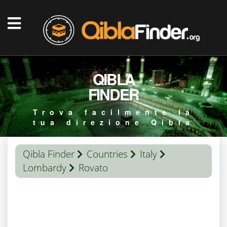
QIBLA
FINDER
Trova facilmente la
tua direzione Qibla
Qibla Finder
Countries
Italy
Lombardy
Rovato