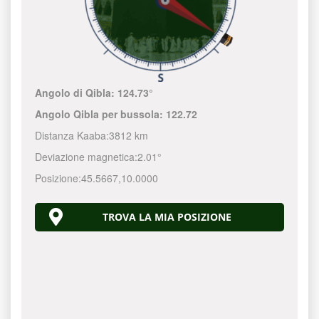
Angolo di Qibla:
124.73°
Angolo Qibla per bussola:
122.72
Distanza Kaaba:
3812 km
Deviazione magnetica:
2.01°
Posizione:
45.5667
,
10.0000
TROVA LA MIA POSIZIONE