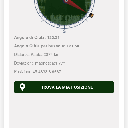
Angolo di Qibla:
123.31°
Angolo Qibla per bussola:
121.54
Distanza Kaaba:
3874 km
Deviazione magnetica:
1.77°
Posizione:
45.4833
,
8.9667
TROVA LA MIA POSIZIONE