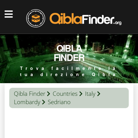
QIBLA
FINDER
Trova facilmente la
tua direzione Qibla
Qibla Finder
Countries
Italy
Lombardy
Sedriano