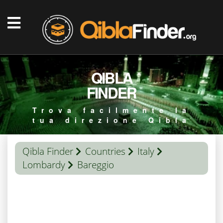
QIBLA
FINDER
Trova facilmente la
tua direzione Qibla
Qibla Finder
Countries
Italy
Lombardy
Bareggio