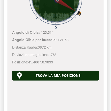
Angolo di Qibla:
123.31°
Angolo Qibla per bussola:
121.53
Distanza Kaaba:
3872 km
Deviazione magnetica:
1.78°
Posizione:
45.4667
,
8.9833
TROVA LA MIA POSIZIONE