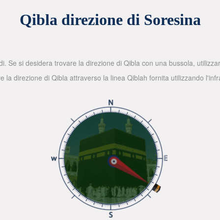
Qibla direzione di Soresina
di. Se si desidera trovare la direzione di Qibla con una bussola, utilizz
la direzione di Qibla attraverso la linea Qiblah fornita utilizzando l'in