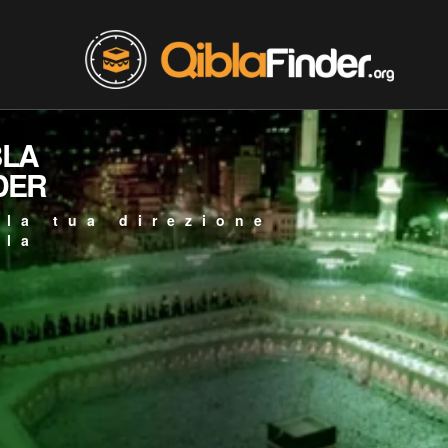
BLA
DER
 la tua direzione
bla