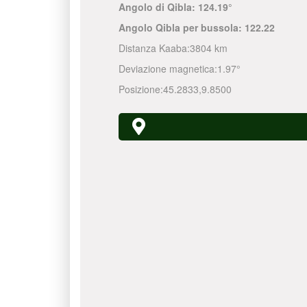
Angolo di Qibla:
124.19°
Angolo Qibla per bussola:
122.22
Distanza Kaaba:
3804 km
Deviazione magnetica:
1.97°
Posizione:
45.2833
,
9.8500