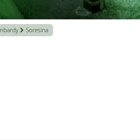
mbardy
Soresina