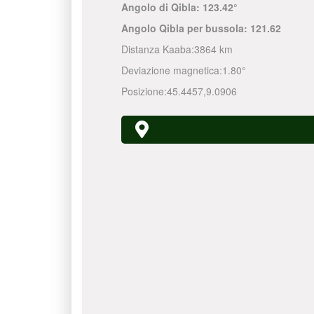
Angolo di Qibla:
123.42°
Angolo Qibla per bussola:
121.62
Distanza Kaaba:
3864 km
Deviazione magnetica:
1.80°
Posizione:
45.4457
,
9.0906