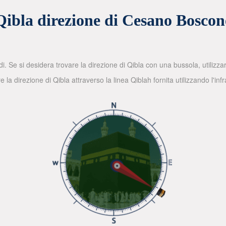
Qibla direzione di Cesano Boscon
di. Se si desidera trovare la direzione di Qibla con una bussola, utilizz
la direzione di Qibla attraverso la linea Qiblah fornita utilizzando l'in