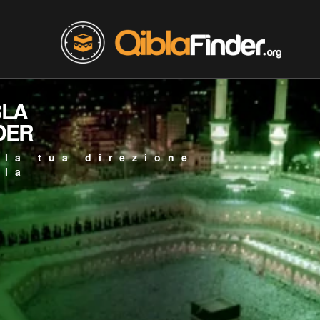
BLA
DER
 la tua direzione
bla