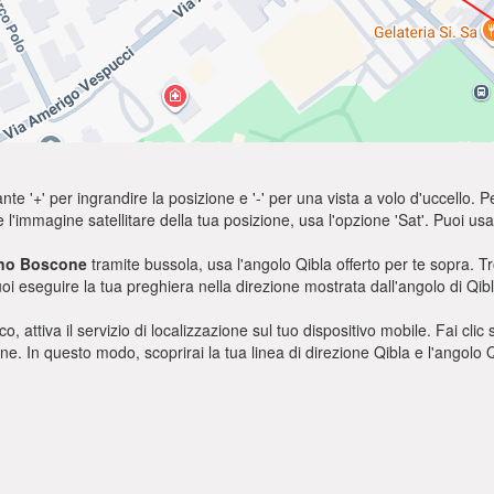
nte '+' per ingrandire la posizione e '-' per una vista a volo d'uccello. Pe
e l'immagine satellitare della tua posizione, usa l'opzione 'Sat'. Puoi 
no Boscone
tramite bussola, usa l'angolo Qibla offerto per te sopra. T
oi eseguire la tua preghiera nella direzione mostrata dall'angolo di Qibl
o, attiva il servizio di localizzazione sul tuo dispositivo mobile. Fai cli
ione. In questo modo, scoprirai la tua linea di direzione Qibla e l'angol