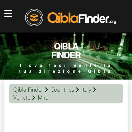
QIBLA
FINDER
Trova facilmente la
tua direzione Qibla
Qibla Finder
Countries
Italy
Veneto
Mira