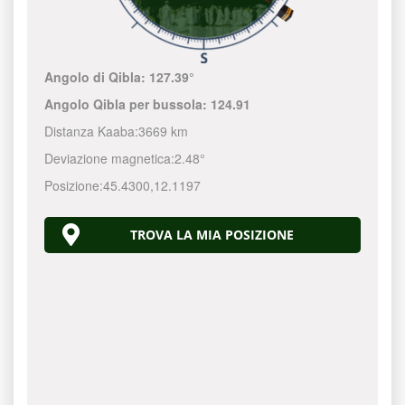
Angolo di Qibla:
127.39°
Angolo Qibla per bussola:
124.91
Distanza Kaaba:
3669 km
Deviazione magnetica:
2.48°
Posizione:
45.4300
,
12.1197
TROVA LA MIA POSIZIONE