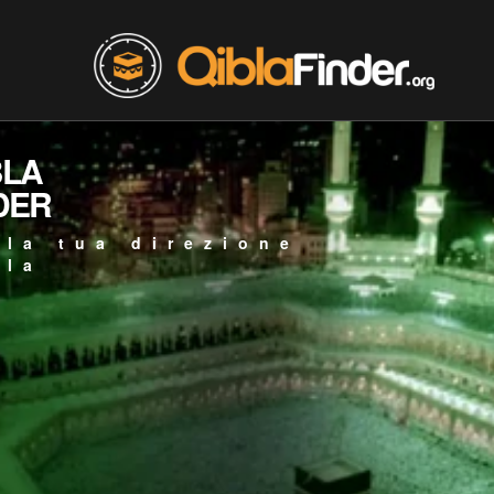
BLA
DER
 la tua direzione
bla