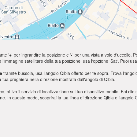
nte '+' per ingrandire la posizione e '-' per una vista a volo d'uccello. Pe
e l'immagine satellitare della tua posizione, usa l'opzione 'Sat'. Puoi 
e
tramite bussola, usa l'angolo Qibla offerto per te sopra. Trova l'ango
a tua preghiera nella direzione mostrata dall'angolo di Qibla.
o, attiva il servizio di localizzazione sul tuo dispositivo mobile. Fai cli
ione. In questo modo, scoprirai la tua linea di direzione Qibla e l'angol