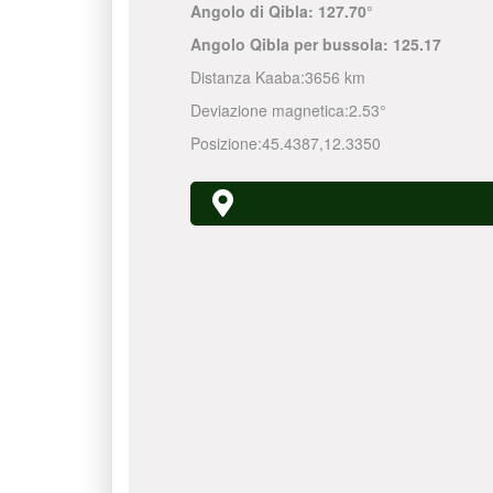
Angolo di Qibla:
127.70°
Angolo Qibla per bussola:
125.17
Distanza Kaaba:
3656 km
Deviazione magnetica:
2.53°
Posizione:
45.4387
,
12.3350