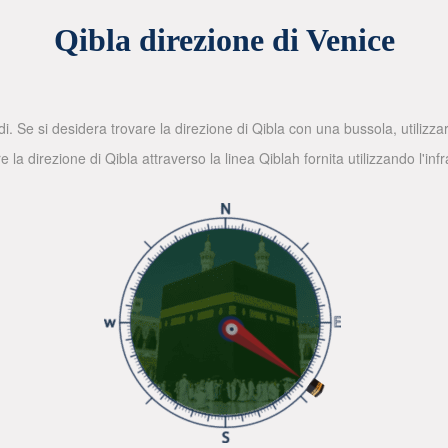
Qibla direzione di Venice
di. Se si desidera trovare la direzione di Qibla con una bussola, utilizz
la direzione di Qibla attraverso la linea Qiblah fornita utilizzando l'in