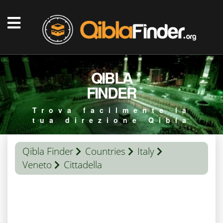
QIBLA
FINDER
Trova facilmente la
tua direzione Qibla
Qibla Finder
Countries
Italy
Veneto
Cittadella