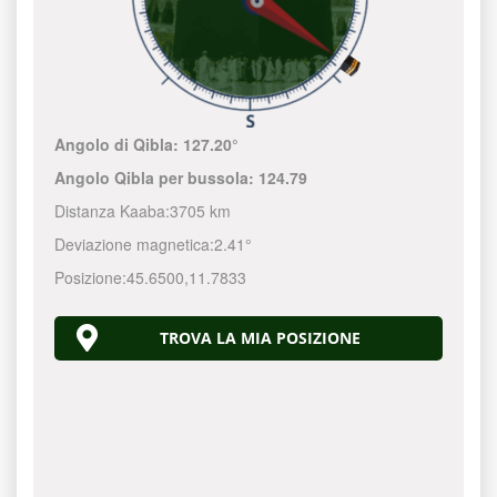
Angolo di Qibla:
127.20°
Angolo Qibla per bussola:
124.79
Distanza Kaaba:
3705 km
Deviazione magnetica:
2.41°
Posizione:
45.6500
,
11.7833
TROVA LA MIA POSIZIONE