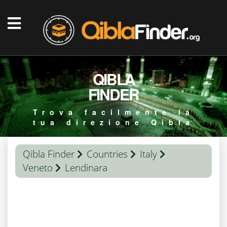
QIBLA
FINDER
Trova facilmente la
tua direzione Qibla
Qibla Finder
Countries
Italy
Veneto
Lendinara