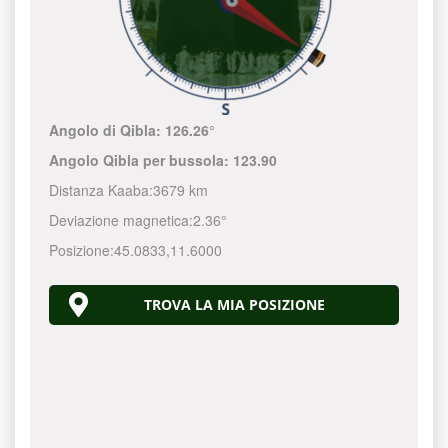
Angolo di Qibla:
126.26°
Angolo Qibla per bussola:
123.90
Distanza Kaaba:
3679 km
Deviazione magnetica:
2.36°
Posizione:
45.0833
,
11.6000
TROVA LA MIA POSIZIONE