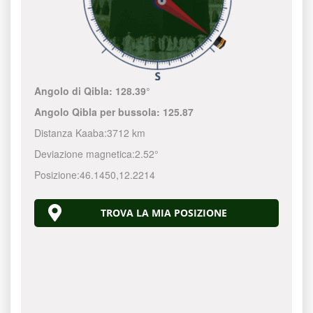
Angolo di Qibla:
128.39°
Angolo Qibla per bussola:
125.87
Distanza Kaaba:
3712 km
Deviazione magnetica:
2.52°
Posizione:
46.1450
,
12.2214
TROVA LA MIA POSIZIONE