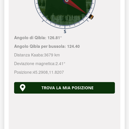
Angolo di Qibla:
126.81°
Angolo Qibla per bussola:
124.40
Distanza Kaaba:
3679 km
Deviazione magnetica:
2.41°
Posizione:
45.2908
,
11.8207
TROVA LA MIA POSIZIONE