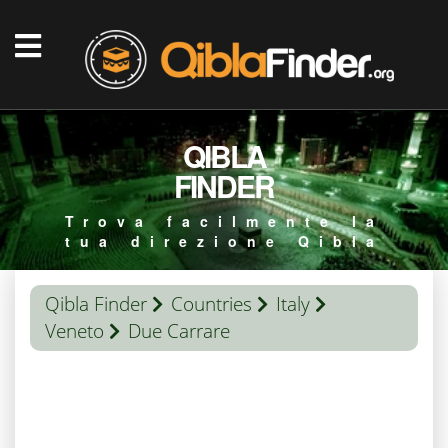
QIBLA
FINDER
Trova facilmente la
tua direzione Qibla
Qibla Finder
Countries
Italy
Veneto
Due Carrare