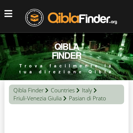
QIBLA
FINDER
Trova facilmente la
tua direzione Qibla
Qibla Finder
Countries
Italy
Friuli-Venezia Giulia
Pasian di Prato