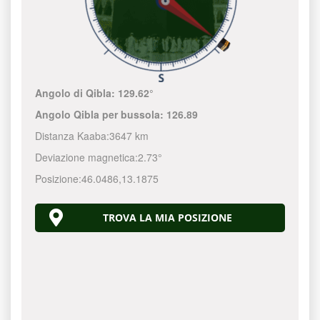
Angolo di Qibla:
129.62°
Angolo Qibla per bussola:
126.89
Distanza Kaaba:
3647 km
Deviazione magnetica:
2.73°
Posizione:
46.0486
,
13.1875
TROVA LA MIA POSIZIONE