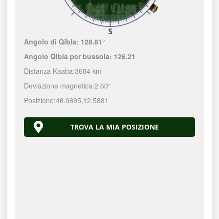
Angolo di Qibla:
128.81°
Angolo Qibla per bussola:
126.21
Distanza Kaaba:
3684 km
Deviazione magnetica:
2.60°
Posizione:
46.0695
,
12.5881
TROVA LA MIA POSIZIONE