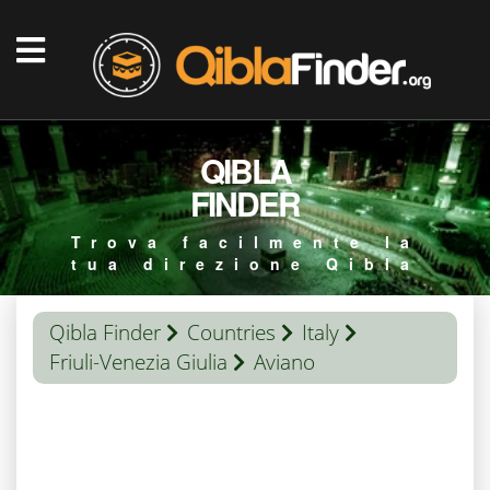
QIBLA
FINDER
Trova facilmente la
tua direzione Qibla
Qibla Finder
Countries
Italy
Friuli-Venezia Giulia
Aviano