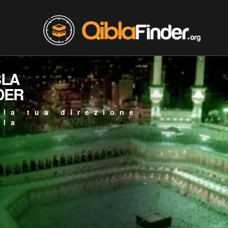
BLA
DER
 la tua direzione
bla