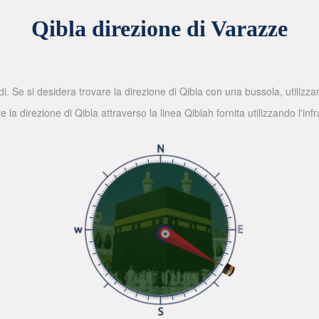
Qibla direzione di Varazze
di. Se si desidera trovare la direzione di Qibla con una bussola, utilizz
la direzione di Qibla attraverso la linea Qiblah fornita utilizzando l'in