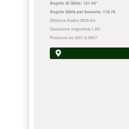
Angolo di Qibla:
121.44°
Angolo Qibla per bussola:
119.76
Distanza Kaaba:
3835 km
Deviazione magnetica:
1.68°
Posizione:
44.3667
,
8.5667