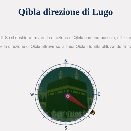
Qibla direzione di Lugo
di. Se si desidera trovare la direzione di Qibla con una bussola, utilizz
la direzione di Qibla attraverso la linea Qiblah fornita utilizzando l'in