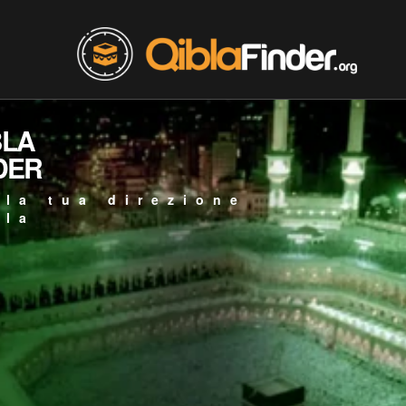
BLA
DER
 la tua direzione
bla