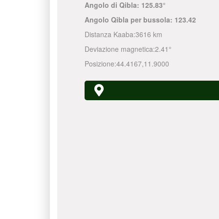
Angolo di Qibla:
125.83°
Angolo Qibla per bussola:
123.42
Distanza Kaaba:
3616 km
Deviazione magnetica:
2.41°
Posizione:
44.4167
,
11.9000