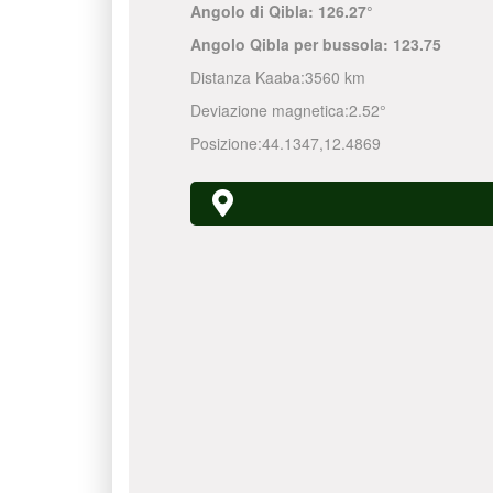
Angolo di Qibla:
126.27°
Angolo Qibla per bussola:
123.75
Distanza Kaaba:
3560 km
Deviazione magnetica:
2.52°
Posizione:
44.1347
,
12.4869