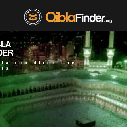
BLA
DER
 la tua direzione
bla