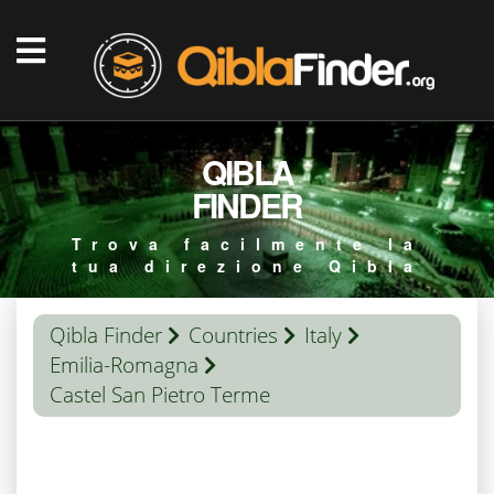
QIBLA
FINDER
Trova facilmente la
tua direzione Qibla
Qibla Finder
Countries
Italy
Emilia-Romagna
Castel San Pietro Terme