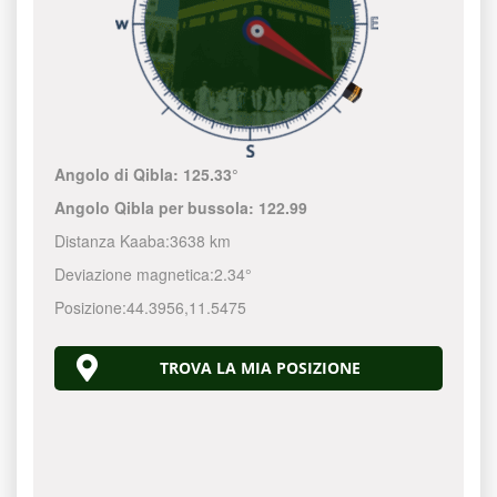
Angolo di Qibla:
125.33°
Angolo Qibla per bussola:
122.99
Distanza Kaaba:
3638 km
Deviazione magnetica:
2.34°
Posizione:
44.3956
,
11.5475
TROVA LA MIA POSIZIONE