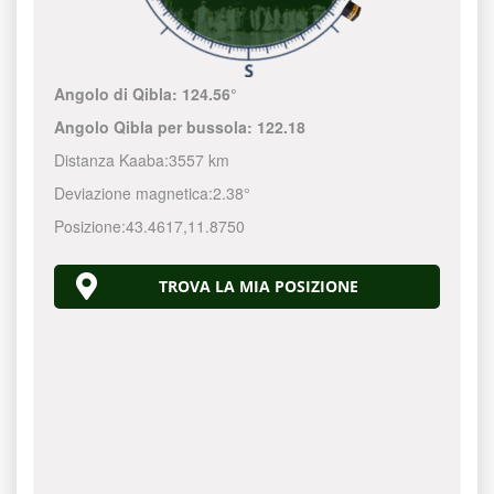
Angolo di Qibla:
124.56°
Angolo Qibla per bussola:
122.18
Distanza Kaaba:
3557 km
Deviazione magnetica:
2.38°
Posizione:
43.4617
,
11.8750
TROVA LA MIA POSIZIONE