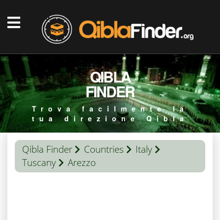
QIBLA
FINDER
Trova facilmente la
tua direzione Qibla
Qibla Finder
Countries
Italy
Tuscany
Arezzo