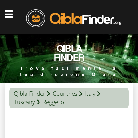
QIBLA
FINDER
Trova facilmente la
tua direzione Qibla
Qibla Finder
Countries
Italy
Tuscany
Reggello