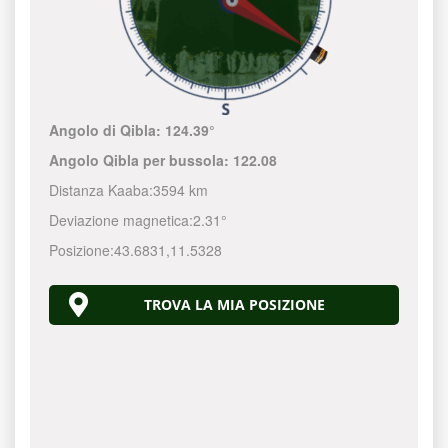
Angolo di Qibla:
124.39°
Angolo Qibla per bussola:
122.08
Distanza Kaaba:
3594 km
Deviazione magnetica:
2.31°
Posizione:
43.6831
,
11.5328
TROVA LA MIA POSIZIONE