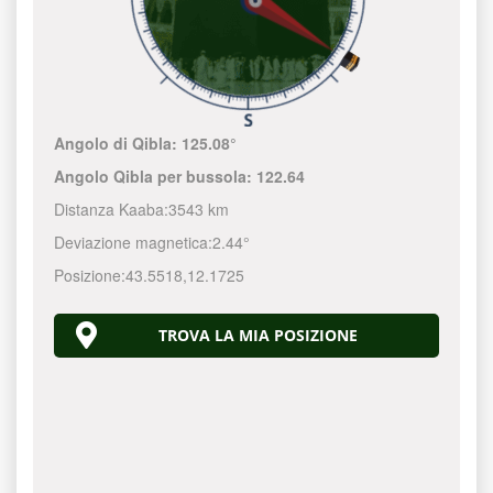
Angolo di Qibla:
125.08°
Angolo Qibla per bussola:
122.64
Distanza Kaaba:
3543 km
Deviazione magnetica:
2.44°
Posizione:
43.5518
,
12.1725
TROVA LA MIA POSIZIONE