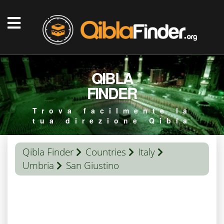
QIBLA
FINDER
Trova facilmente la
tua direzione Qibla
Qibla Finder
Countries
Italy
Umbria
San Giustino