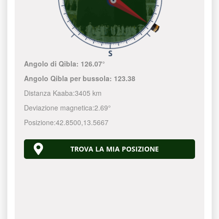
Angolo di Qibla:
126.07°
Angolo Qibla per bussola:
123.38
Distanza Kaaba:
3405 km
Deviazione magnetica:
2.69°
Posizione:
42.8500
,
13.5667
TROVA LA MIA POSIZIONE