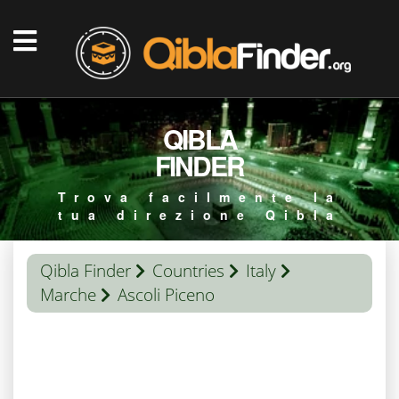
QIBLA
FINDER
Trova facilmente la
tua direzione Qibla
Qibla Finder
Countries
Italy
Marche
Ascoli Piceno