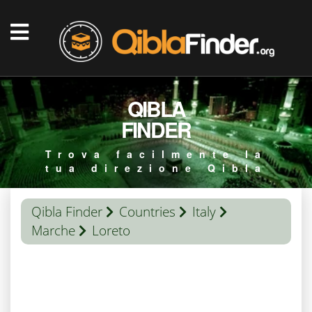
QIBLA
FINDER
Trova facilmente la
tua direzione Qibla
Qibla Finder
Countries
Italy
Marche
Loreto