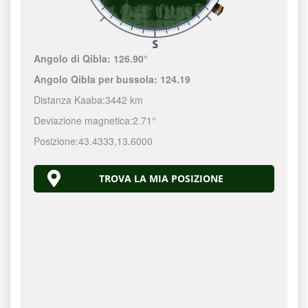
Angolo di Qibla:
126.90°
Angolo Qibla per bussola:
124.19
Distanza Kaaba:
3442 km
Deviazione magnetica:
2.71°
Posizione:
43.4333
,
13.6000
TROVA LA MIA POSIZIONE