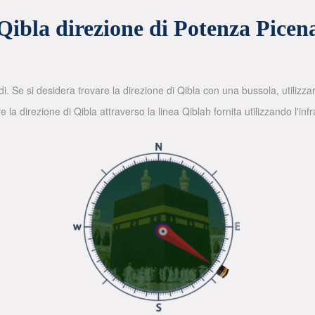
Qibla direzione di Potenza Picen
di. Se si desidera trovare la direzione di Qibla con una bussola, utilizz
la direzione di Qibla attraverso la linea Qiblah fornita utilizzando l'in