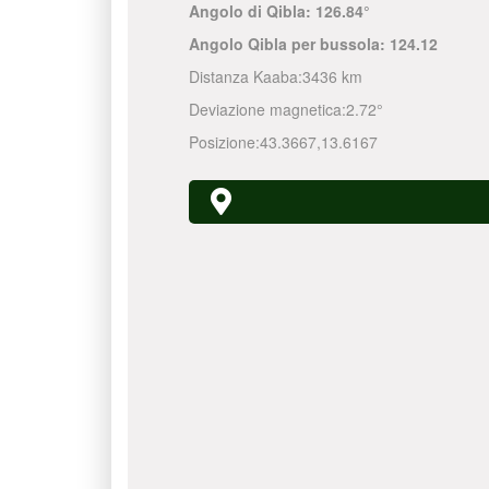
Angolo di Qibla:
126.84°
Angolo Qibla per bussola:
124.12
Distanza Kaaba:
3436 km
Deviazione magnetica:
2.72°
Posizione:
43.3667
,
13.6167