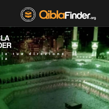
BLA
DER
 la tua direzione
bla