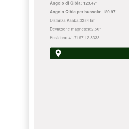
Angolo di Qibla:
123.47°
Angolo Qibla per bussola:
120.97
Distanza Kaaba:
3384 km
Deviazione magnetica:
2.50°
Posizione:
41.7167
,
12.8333