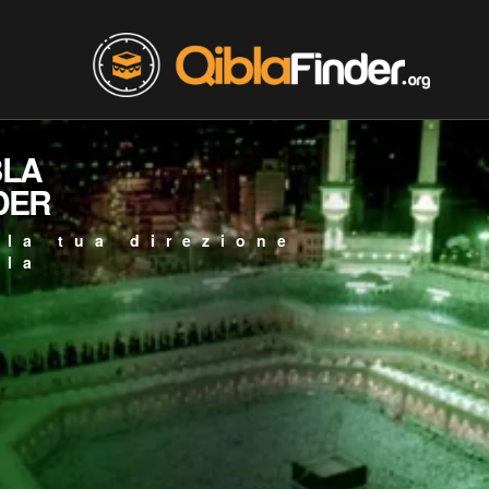
BLA
DER
 la tua direzione
bla