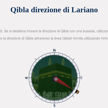
Qibla direzione di Lariano
di. Se si desidera trovare la direzione di Qibla con una bussola, utilizz
la direzione di Qibla attraverso la linea Qiblah fornita utilizzando l'in