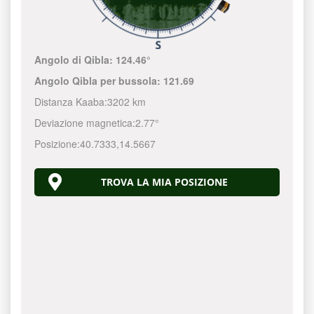
Angolo di Qibla:
124.46°
Angolo Qibla per bussola:
121.69
Distanza Kaaba:
3202 km
Deviazione magnetica:
2.77°
Posizione:
40.7333
,
14.5667
TROVA LA MIA POSIZIONE