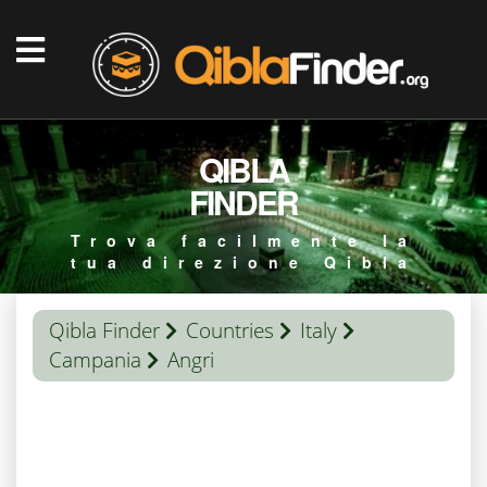
QIBLA
FINDER
Trova facilmente la
tua direzione Qibla
Qibla Finder
Countries
Italy
Campania
Angri