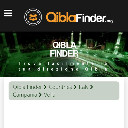
QIBLA
FINDER
Trova facilmente la
tua direzione Qibla
Qibla Finder
Countries
Italy
Campania
Volla