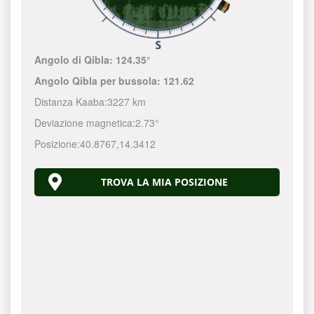
Angolo di Qibla:
124.35°
Angolo Qibla per bussola:
121.62
Distanza Kaaba:
3227 km
Deviazione magnetica:
2.73°
Posizione:
40.8767
,
14.3412
TROVA LA MIA POSIZIONE