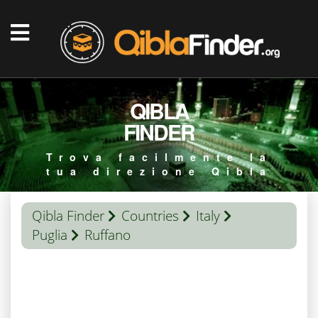
QIBLA
FINDER
Trova facilmente la
tua direzione Qibla
Qibla Finder
Countries
Italy
Puglia
Ruffano