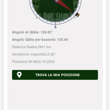
Angolo di Qibla:
128.92°
Angolo Qibla per bussola:
125.60
Distanza Kaaba:
2901 km
Deviazione magnetica:
3.32°
Posizione:
39.9833
,
18.2500
TROVA LA MIA POSIZIONE