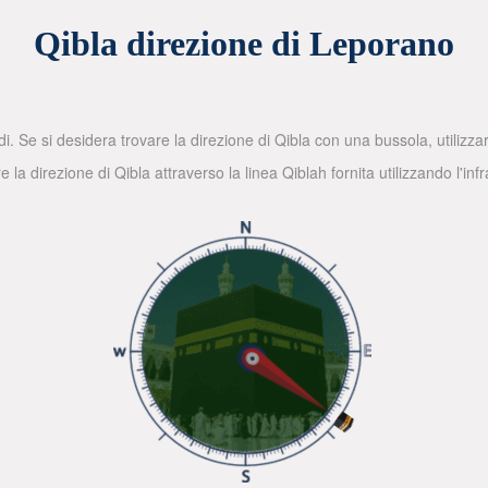
Qibla direzione di Leporano
di. Se si desidera trovare la direzione di Qibla con una bussola, utilizz
la direzione di Qibla attraverso la linea Qiblah fornita utilizzando l'in