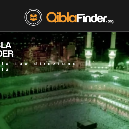
BLA
DER
 la tua direzione
bla