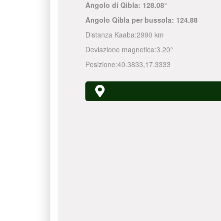
Angolo di Qibla:
128.08°
Angolo Qibla per bussola:
124.88
Distanza Kaaba:
2990 km
Deviazione magnetica:
3.20°
Posizione:
40.3833
,
17.3333