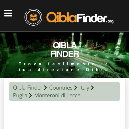
QIBLA
FINDER
Trova facilmente la
tua direzione Qibla
Qibla Finder
Countries
Italy
Puglia
Monteroni di Lecce