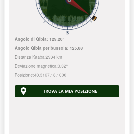
Angolo di Qibla:
129.20°
Angolo Qibla per bussola:
125.88
Distanza Kaaba:
2934 km
Deviazione magnetica:
3.32°
Posizione:
40.3167
,
18.1000
TROVA LA MIA POSIZIONE