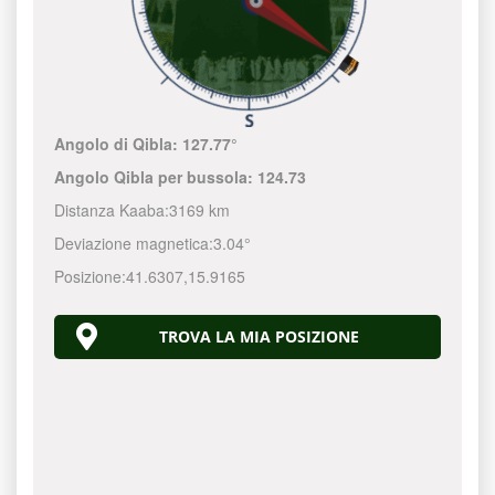
Angolo di Qibla:
127.77°
Angolo Qibla per bussola:
124.73
Distanza Kaaba:
3169 km
Deviazione magnetica:
3.04°
Posizione:
41.6307
,
15.9165
TROVA LA MIA POSIZIONE