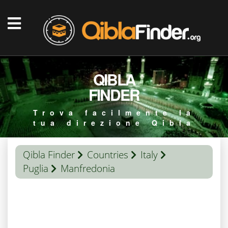
QIBLA
FINDER
Trova facilmente la
tua direzione Qibla
Qibla Finder
Countries
Italy
Puglia
Manfredonia