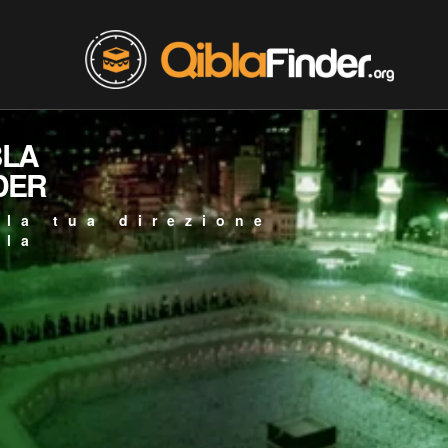
BLA
DER
 la tua direzione
bla