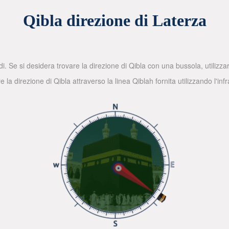
Qibla direzione di Laterza
di. Se si desidera trovare la direzione di Qibla con una bussola, utilizz
la direzione di Qibla attraverso la linea Qiblah fornita utilizzando l'in