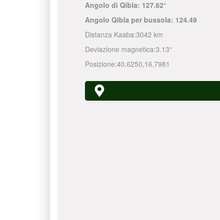
Angolo di Qibla:
127.62°
Angolo Qibla per bussola:
124.49
Distanza Kaaba:
3042 km
Deviazione magnetica:
3.13°
Posizione:
40.6250
,
16.7981