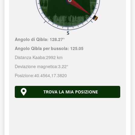
Angolo di Qibla:
128.27°
Angolo Qibla per bussola:
125.05
Distanza Kaaba:
2992 km
Deviazione magnetica:
3.22°
Posizione:
40.4564
,
17.3820
TROVA LA MIA POSIZIONE