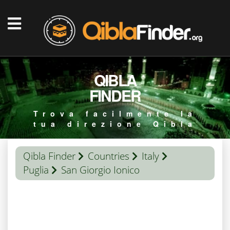
QIBLA
FINDER
Trova facilmente la
tua direzione Qibla
Qibla Finder
Countries
Italy
Puglia
San Giorgio Ionico