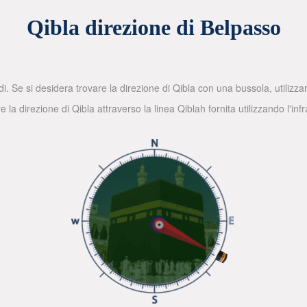
Qibla direzione di Belpasso
di. Se si desidera trovare la direzione di Qibla con una bussola, utilizz
la direzione di Qibla attraverso la linea Qiblah fornita utilizzando l'in