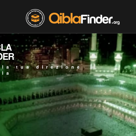
BLA
DER
 la tua direzione
bla