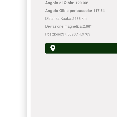
Angolo di Qibla:
120.00°
Angolo Qibla per bussola:
117.34
Distanza Kaaba:
2986 km
Deviazione magnetica:
2.66°
Posizione:
37.5898
,
14.9769