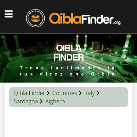
QIBLA
FINDER
Trova facilmente la
tua direzione Qibla
Qibla Finder
Countries
Italy
Sardegna
Alghero