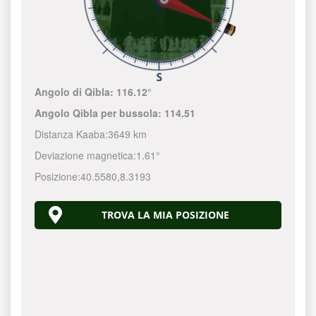
Angolo di Qibla:
116.12°
Angolo Qibla per bussola:
114.51
Distanza Kaaba:
3649 km
Deviazione magnetica:
1.61°
Posizione:
40.5580
,
8.3193
TROVA LA MIA POSIZIONE