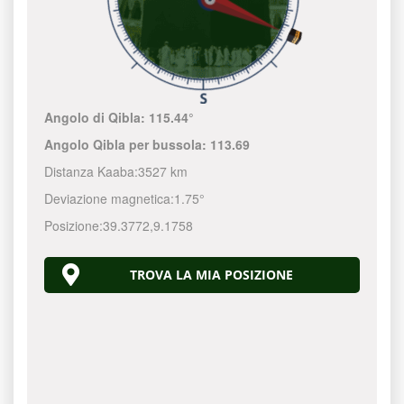
Angolo di Qibla:
115.44°
Angolo Qibla per bussola:
113.69
Distanza Kaaba:
3527 km
Deviazione magnetica:
1.75°
Posizione:
39.3772
,
9.1758
TROVA LA MIA POSIZIONE