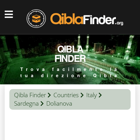
QIBLA
FINDER
Trova facilmente la
tua direzione Qibla
Qibla Finder
Countries
Italy
Sardegna
Dolianova