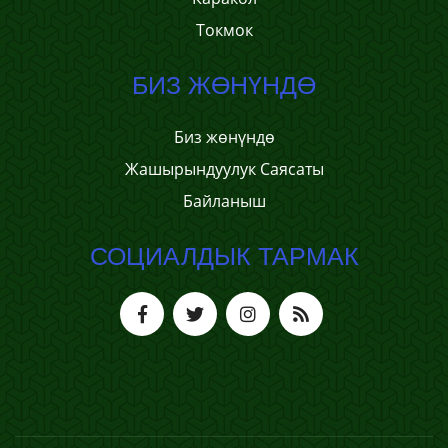
Токмок
БИЗ ЖӨНҮНДӨ
Биз жөнүндө
Жашырындуулук Саясаты
Байланыш
СОЦИАЛДЫК ТАРМАК