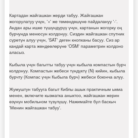
Картадан жайгашкан жерди табуу. Жайгашкан
жогорулатуу үчүн, '+' же төмөндөшүнө пайдалануу '-'.
Андан ары ишке түшүндүрүү үчүн, картанын жогорку оң
бурчунда менюсун колдонуу. Сиздин жайгашкан спутник
сүрөтүн алуу үчүн, 'SAT' деген кнопканы басуу. Сиз ар
кандай карта жөндөөлөрүнө 'OSM' параметрин колдоно
аласыз.
Кыбыла үчүн багытты табуу үчүн кыбыла компастын бурч
колдонуу. Компастын жебеси түндүктү (N) кийин, кыбыла
бурчту (Компас үчүн Кыбыла бурч) жебеси боюнча алуу.
Жумуштун табууга багыт Киблы ашык практичным ыкма
менен, включите кызматка аныктоо, жайгашкан жерин
өзүнүн мобильном түзүлүшү. Нажимайте бул баскыч
'Менин жайгашкан табуу'.