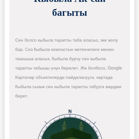
багыты
Сен болсо кыбыла тарапты таба аласыз, эки жолу
бар. Сиз Кыбыла компастын жетекчилиги менен
тааныша аласыз. Кыбыла бурчу сен кыбыла
тарапты табышы үчүн берилет. Же болбосо, Google
Карталар объектилерди пайдаланууга. картада
Кыбыла сызык сен кыбыла тарапты табууга жардам
берет.