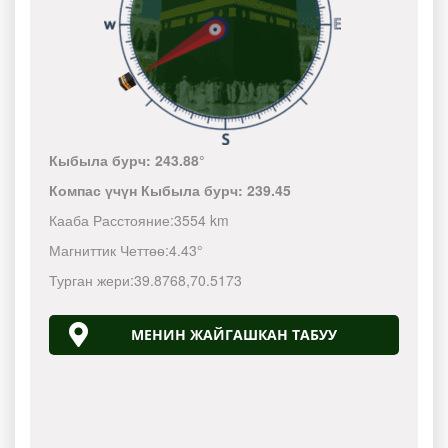
Кыбыла бурч:
243.88°
Компас үчүн Кыбыла бурч:
239.45
Кааба Расстояние:
3554 km
Магниттик Четтөө:
4.43°
Турган жери:
39.8768
,
70.5173
МЕНИН ЖАЙГАШКАН ТАБУУ