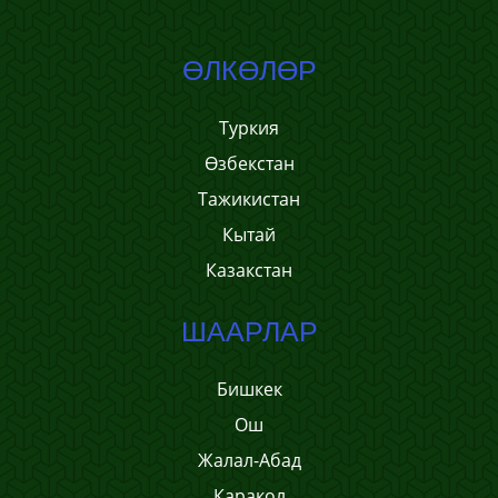
ӨЛКӨЛӨР
Туркия
Өзбекстан
Тажикистан
Кытай
Казакстан
ШААРЛАР
Бишкек
Ош
Жалал-Абад
Каракол