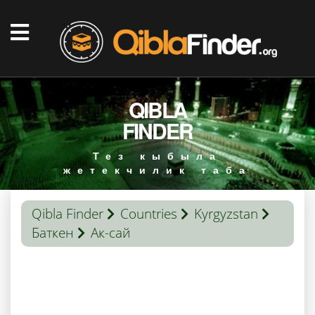
QIBLA
FINDER
Тез кыбыла
жетекчилик таба
Qibla Finder
Countries
Kyrgyzstan
Баткен
Ак-сай