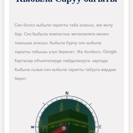
Сен болсо кыбыла тарапты таба аласыз, эки жолу
бар. Сиз Кыбыла компастын жетекчилиги менен
тааныша аласыз. Кыбыла бурчу сен кыбыла
тарапты табышы үчүн берилет. Же болбосо, Google
Карталар объектилерди пайдаланууга. картада
Кыбыла сызык сен кыбыла тарапты табууга жардам
берет.