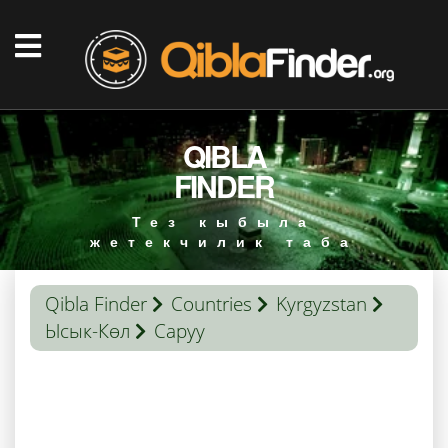
QIBLA
FINDER
Тез кыбыла
жетекчилик таба
Qibla Finder
Countries
Kyrgyzstan
Ысык-Көл
Саруу