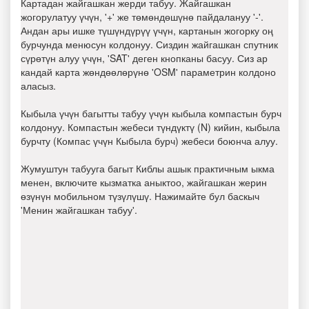
Картадан жайгашкан жерди табуу. Жайгашкан
жогорулатуу үчүн, '+' же төмөндөшүнө пайдалануу '-'.
Андан ары ишке түшүндүрүү үчүн, картанын жогорку оң
бурчунда менюсун колдонуу. Сиздин жайгашкан спутник
сүрөтүн алуу үчүн, 'SAT' деген кнопканы басуу. Сиз ар
кандай карта жөндөөлөрүнө 'OSM' параметрин колдоно
аласыз.
Кыбыла үчүн багытты табуу үчүн кыбыла компастын бурч
колдонуу. Компастын жебеси түндүктү (N) кийин, кыбыла
бурчту (Компас үчүн Кыбыла бурч) жебеси боюнча алуу.
Жумуштун табууга багыт Киблы ашык практичным ыкма
менен, включите кызматка аныктоо, жайгашкан жерин
өзүнүн мобильном түзүлүшү. Нажимайте бул баскыч
'Менин жайгашкан табуу'.