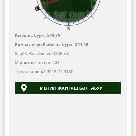
Кыбыла бурч:
248.76°
Компас үчүн Кыбыла бурч:
244.40
Кааба Расстояние:
4232 km
Магниттик Четтөө:
4.36°
Турган жери:
42.3218
,
77.9189
МЕНИН ЖАЙГАШКАН ТАБУУ