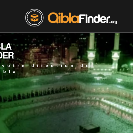
BLA
DER
 votre direction de
ibla