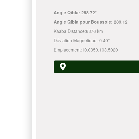
Angle Qibla:
288.72°
Angle Qibla pour Boussole:
289.12
Kaaba Distance:
6876 km
Déviation Magnétique:
-0.40°
Emplacement:
10.6359
,
103.5020