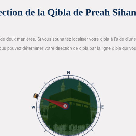
ection de la Qibla de Preah Siha
de deux manières. Si vous souhaitez localiser votre qibla à l’aide d’une bo
 pouvez déterminer votre direction de qibla par la ligne qibla qui vous