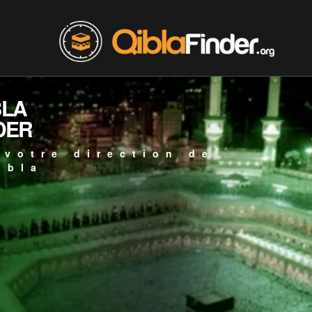
BLA
DER
 votre direction de
ibla