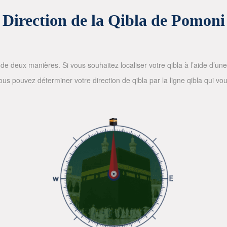
Direction de la Qibla de Pomoni
de deux manières. Si vous souhaitez localiser votre qibla à l’aide d’une bo
 pouvez déterminer votre direction de qibla par la ligne qibla qui vous