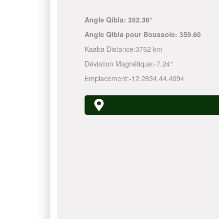
Angle Qibla:
352.36°
Angle Qibla pour Boussole:
359.60
Kaaba Distance:
3762 km
Déviation Magnétique:
-7.24°
Emplacement:
-12.2834
,
44.4094