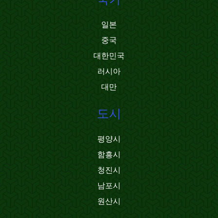
일본
중국
대한민국
러시아
대만
도시
평양시
함흥시
청진시
남포시
원산시