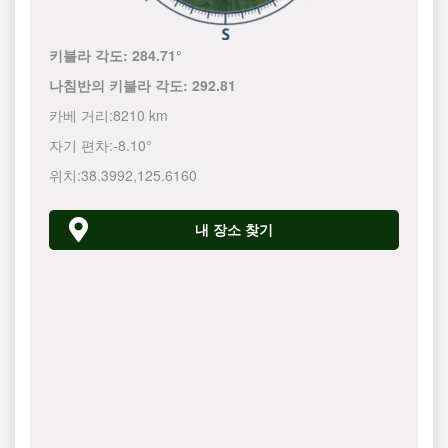
키블라 각도:
284.71°
나침반의 키블라 각도:
292.81
카베 거리:
8210 km
자기 편차:
-8.10°
위치:
38.3992
,
125.6160
내 장소 찾기