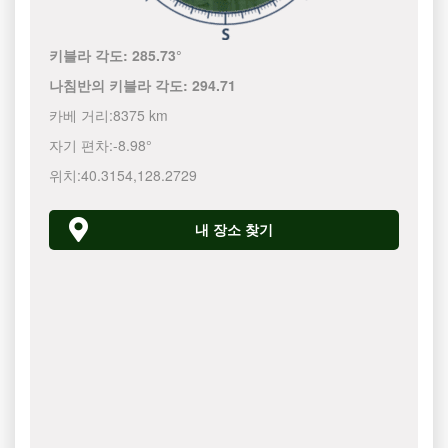
키블라 각도:
285.73°
나침반의 키블라 각도:
294.71
카베 거리:
8375 km
자기 편차:
-8.98°
위치:
40.3154
,
128.2730
내 장소 찾기