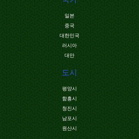
일본
중국
대한민국
러시아
대만
도시
평양시
함흥시
청진시
남포시
원산시