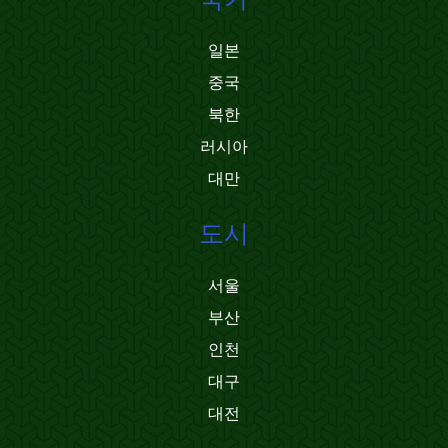
일본
중국
북한
러시아
대만
도시
서울
부산
인천
대구
대전