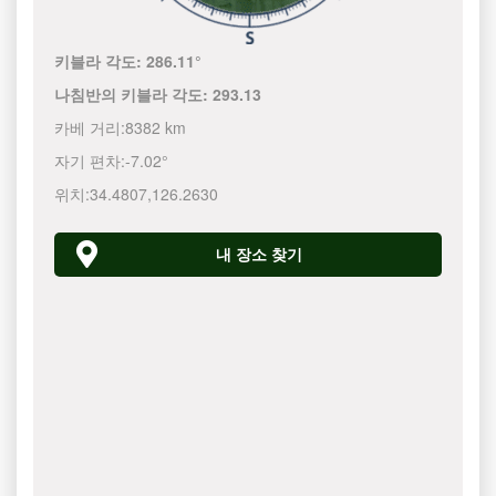
키블라 각도:
286.11°
나침반의 키블라 각도:
293.13
카베 거리:
8382 km
자기 편차:
-7.02°
위치:
34.4807
,
126.2630
내 장소 찾기