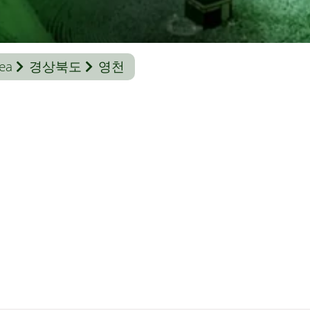
ea
경상북도
영천