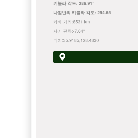
키블라 각도:
286.91°
나침반의 키블라 각도:
294.55
카베 거리:
8531 km
자기 편차:
-7.64°
위치:
35.9185
,
128.4830