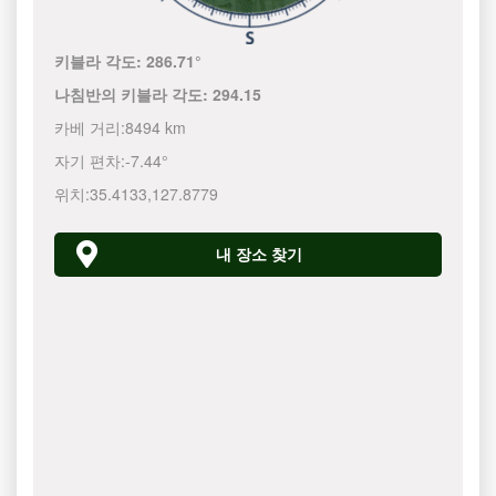
키블라 각도:
286.71°
나침반의 키블라 각도:
294.15
카베 거리:
8494 km
자기 편차:
-7.44°
위치:
35.4133
,
127.8780
내 장소 찾기