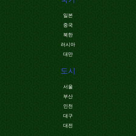
일본
중국
북한
러시아
대만
도시
서울
부산
인천
대구
대전