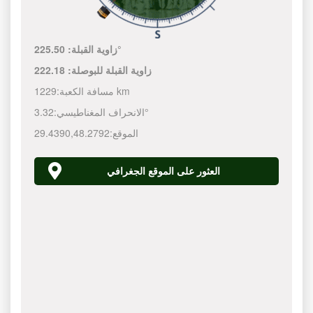
225.50°
زاوية القبلة:
زاوية القبلة للبوصلة:
222.18
1229 km
مسافة الكعبة:
3.32°
الانحراف المغناطيسي:
الموقع:
48.2792
,
29.4390
العثور على الموقع الجغرافي