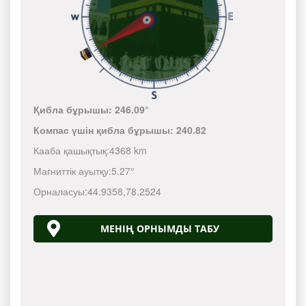
Қибла бұрышы:
246.09°
Компас үшін қибла бұрышы:
240.82
Кааба қашықтық:
4368 km
Магниттік ауытқу:
5.27°
Орналасуы:
44.9358
,
78.2524
МЕНІҢ ОРНЫМДЫ ТАБУ