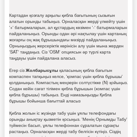
Картадан қозғалу арқылы қибла бағытының сызығын
алатын орынды табыңыз. Орналасқан жерді үлкейту үшін
'+' батырмаларын, ал құстардың көзімен '-' батырмаларын
пайдаланыңыз. Орынды одан әрі нақтылау үшін картаның
жоғарғы оң жақ бұрышындағы мәзірді пайдаланыңыз.
Орныңыздың жерсеріктік көрінісін алу үшін мына жерден
'SAT' таңдаңыз. Сіз 'OSM' опциясын әр түрлі карта
таңдауы үшін пайдалана аласыз.
Егер сіз
Жолбарысұлы
қаласының қибла бағытын
компаспен тапқыңыз келсе, 'қомпас үшін қибла бұрышы'
қолданыңыз. Компастың меңзерін солтүстікке (N) қойыңыз.
Содан кейін сағат тілімен қибла бұрышын (компас үшін
қибла бұрышы) табыңыз. Енді намазыңызды Қибла
бұрышы бойынша бағыттай аласыз
Қибла жолын іс жүзінде табу үшін ұялы телефондағы
орынды анықтау қызметін қосыңыз. 'Менің Орнымды Табу'
түймесін басып, ұялы телефоннан сұралатын сұрақты
растаңыз. Орналасқан жерді табу белгісін күтіңіз. Сіздің