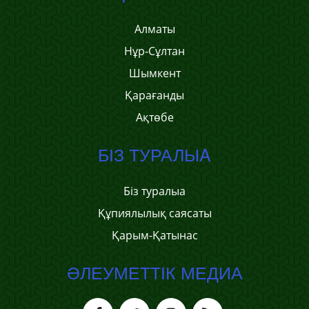
Алматы
Нұр-Сұлтан
Шымкент
Қарағанды
Ақтөбе
БІЗ ТУРАЛЫA
Біз туралыa
Құпиялылық саясаты
Қарым-Қатынас
ӘЛЕУМЕТТІК МЕДИА