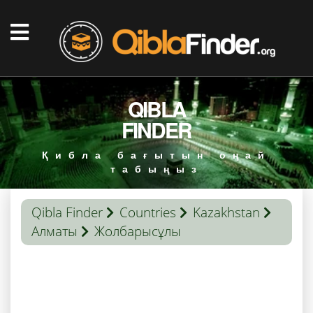
QIBLA
FINDER
Қибла бағытын оңай
табыңыз
Qibla Finder
Countries
Kazakhstan
Алматы
Жолбарысұлы