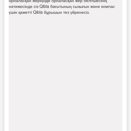
орналасқан жеріңізде орналасқан жер белгішесінің
нәтижесінде сіз Qibla бағытының сызығын және компас
үшін қажетті Qibla бұрышын тез үйренесіз.