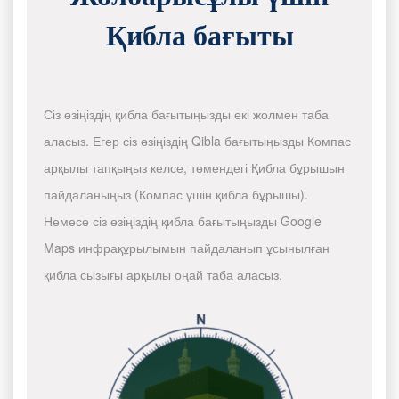
Қибла бағыты
Сіз өзіңіздің қибла бағытыңызды екі жолмен таба
аласыз. Егер сіз өзіңіздің Qibla бағытыңызды Компас
арқылы тапқыңыз келсе, төмендегі Қибла бұрышын
пайдаланыңыз (Компас үшін қибла бұрышы).
Немесе сіз өзіңіздің қибла бағытыңызды Google
Maps инфрақұрылымын пайдаланып ұсынылған
қибла сызығы арқылы оңай таба аласыз.